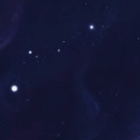
五”重大科技创新成果。其中，中船武汉船机参与研制的CG
五”十大科技创新成果。 CGT25系列工业燃气轮机机组是国内具有自主知识产权、多领域全场景应用的25
2025-12-23
兆瓦燃气轮机系列产品，攻克了低排放及双燃料燃烧室设
查看详情>>
关键核心技术，性能及可靠性国际先进，经受住了高温、
障国家能源战略安全贡献“大国重器&rdq
中船武汉船机以“绿”为笔绘新卷 多点发力促发
绿色发展是中国式现代化的鲜明底色。中船武汉船机以系
司生产经营各环节，走出了一条绿色转型之路。 战略引领，绘制绿色发展蓝图。公司高度重视绿色制造体
系建设，成立专项工作组，将“绿色工厂”建设纳入年度方
2025-11-25
系统推进从清洁生产、无废创建到全面绿色化的转型升级路径，
查看详情>>
动，夯实绿色制造根基。作为国家高新技术企业，公司依
程研究中心，持续推动产品绿色升级，设计开发的电动锚