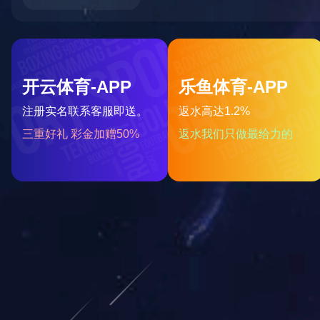
2025-12-23