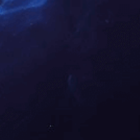
2号船顺利完成升降试验
号船在青岛海西重机码头完成关键建造节点——升降
，分布于平台的四个角。升降试验作为验证平台
，试验严格按照设计要求和操作规程进行，各项
的强劲技术实力和