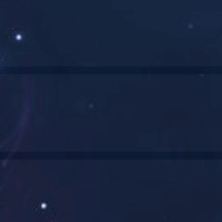
入口
>
九游·官方版web站入口
九游·官方版web站入口
媒体聚焦