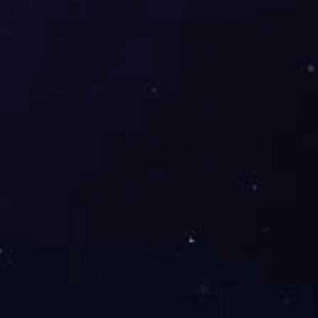
签订50T门机项目。 江南造船是中
重要地位和影响力。同为中船集团旗下所属单
在此项目中，海西重机根据用户需求以及针对用
照明系统，并配置高精度力矩限制器、全机构限
从应急防护到实时监测，从被动防御到主动预
，还改善了用户现场作业环境，并进一步提高用
商）大会暨产业链能力提升科技论坛
筑船舶供应链韧性新格局”为主题的2025年供应
家供应商的180多名代表参加会议。公司党委副
商
为国家战略性支柱产业，正面临绿色化、智能化
存的背景下，公司产品高质量交付离不开各位合