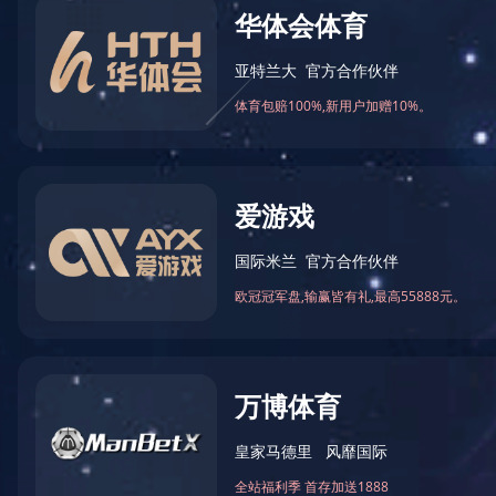
九游·官方版web站入口
当前位置
>
九游·官方版web站入口
>
九游·官方版web站