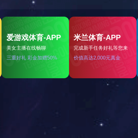
2025-12-23
中船武汉船机承办中船集团甲板机械组框架协议采购谈判会
根据集团公司统一部署，中船集团甲板机械工作组于12月19日在中船武汉船机组织召开小组内框架协议物资采购谈判会。 本次框架采购工作以“量价挂钩、采购量向优势供应商集中”为核心推进思路，通过框架协议采购模式，着力缩短供应链条、聚合采购规模、降低综合成本。通过集中整合中船集团成员单位有关甲板机械配套的采购需求，进一步优化资源配置，形成规模优势，从而推动各单位实现降本增效目标。 谈判工作组由集团公司相关二级管理单位选派的多名谈判专家组成，集团公司供应链管理中心参加会议并指导谈判工作。本次谈判采取“一对一”单独洽谈的方式，确保每
中船武汉船机参与研制的CGT25系列工业燃气轮机机组
12月1日，中国船舶集团有限公司科技创新大会暨科技周活