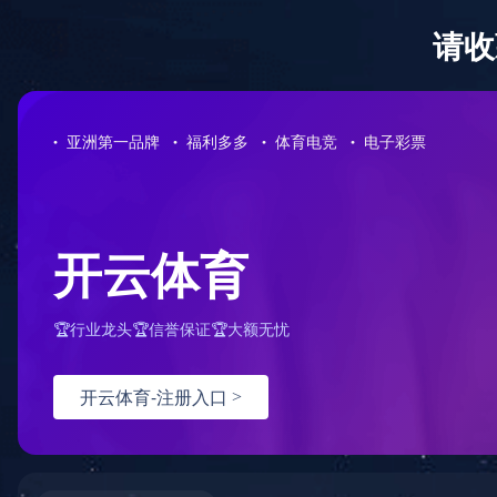
九游·官方版web站入口
九游·官
关于我们
九游·官方版
方版web
web站入口
站入口