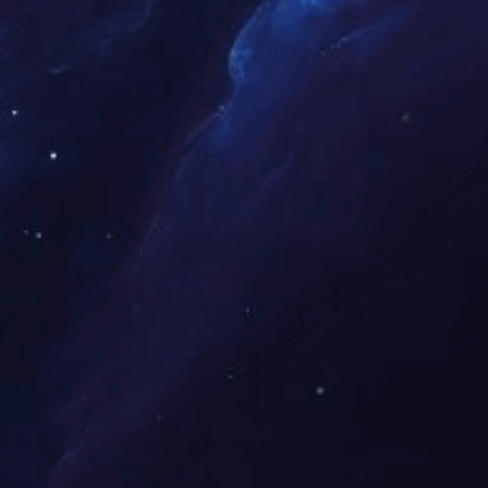
大型低压拖缆机
上一页
1
2
下一页
转到
页