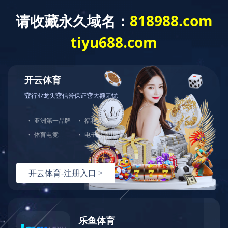
九游·官方版web站入口
人力资源
当前位置
>
九游·官方版web站入口
>
人力资源
>
人才建设
人才理念