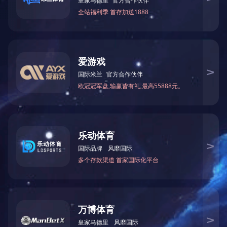
近日，中船武汉船机公司为用户量身打造的WDJ140HP型喷推第20船套设备顺利通过CCS船检。至此，公司2025年喷推产品单型号产量突破百台大关。 2025年，随着喷推产品市场需求上涨，公司订单稳步增长。为保证产品按期交付，公司主承制部门辅机制造部主动作为，积极调动各方资源，实时控制进度，全力推进生产有序开展。生产过程中，用精益管理思维梳理全流程，识别关键节点，攻克生产瓶颈，生产效率稳步提高，船检、会检一次通过，合同履约率达100%，产品保质按期完成。 喷水推进装置产品批量订单的顺利交付，充分验证了公司喷推产品设计、工艺体系和批量生产能力，提高了顾客认可度，为公司进
新年“开门红” ！港机国内市场单笔合同额再创新高
（宁波舟山港） 近日，中国船舶武汉船机旗下海西重机承接浙江
省海港集团、宁波舟山港集团批量自动化场桥项目——28台集装
箱龙门起重机和8台自动化轮胎吊，刷新了武汉船机海西重机港机
2025-01-06
查看详情>>
国内市场单笔合同额纪录! 本批次自动化轨道吊根据用户实际需求
量身定制，分为40.6t-37m、8t-37m两种规格，自动化轮胎吊为
40.6t-23.47m，提供最优的自动化系统解决方案，全面提升设备
中国船舶武汉船机召开2025年安委会扩大会暨“双体系”管理评审会议
性能和作业效率，实现绿色、智能、安全的高效契合。 自2017年
来，武汉船机海西重机与浙江省海港集团、宁波舟山港集团不断
为深入贯彻习近平总书记关于安全生产重要论述、重要指示批示
深化合作，交付了多批次、多机型岸桥以及自动化轨道吊、自动
精神和中国船舶2025年度安全、环保及核安全工作精神，坚决筑
化轮
牢安全防线，1月3日，公司召开2025年安委会扩大会暨“双体系”
2025-01-06
查看详情>>
管理评审会议。会议由公司党委副书记、总经理程立兵主持，公
司领导班子全体成员、各相关部门负责人参加会议。 会议传达了
集团公司2025年度安全、环保及核安全工作会议精神，听取了设
中国船舶武汉船机助力“海葵一号”和“海基二号”两大国之重器入选2024年度央企十大国之重器
备动力部、物资保障部、技术中心、生产项目管理部2024年度安