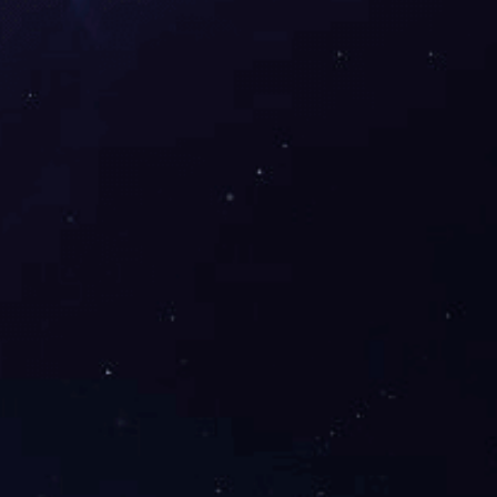
综合补给系统出口交付俄罗斯船东，获得船东认可与
第二代全回转舵桨顺利完成升级和实船验证；平台及升降
透平货油泵系统、原油外输装置和大排量潜液泵系统产
化产品布局，具备了液货产品集成和打包供货能力。
友情链接
在线留言
中国船舶集团有限公司