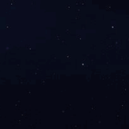
扫码关注公众号
设
人力资源
九游·官方版web站入口-Jiuyou j9（中国）
中国） 版权所有
鄂ICP备18000437号-1
鄂公网安备 42010702000503号