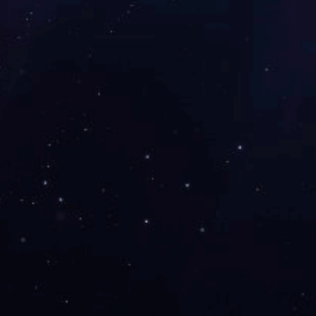
成套设备: 027-68
总 机: 027-68867207
九游·官方版web站入
传 真: 027-68867461,68867462
海外业务: 027-6
邮 箱:
whcj@ahronghai.com
地 址: 中国湖北省武汉市青山区武东街九号
九游·官方版web站入口
关于我们