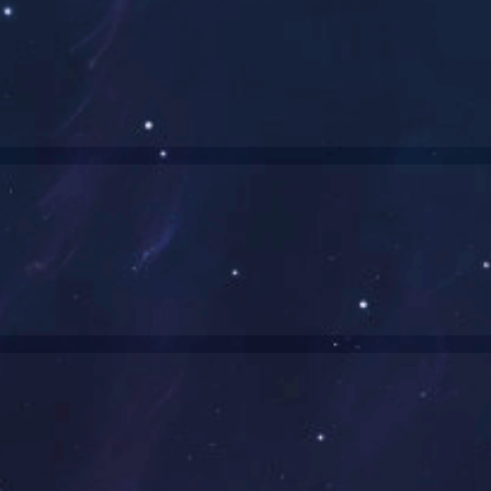
力
研发能力
制造能力
试验能力
科研成果
接材料股份有限公司为国家级分中心）、1个海洋
心（青岛海西重机有限责任公司和武汉海润工程设备
资及控股子公司）。