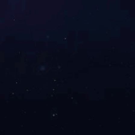
867118，68867148
液货系统产品: 027-68867334
口-Jiuyou j9（中国） 产品: 027-68867028，68867127
8867188，68867088，
假冒违规公司举报: 027-68867307
九游·官方版web站入口
产品与服务
科研实力
党的建
Copyright © 2020
九游·官方版web站入口-Jiuyou j9（