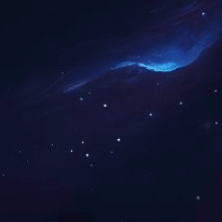
4 / 新产品研发
公司在船海工程装备五大类产品领域持续深入研发
好评；海事起重机方面，国内首台200t主动补偿吊
系统方面，开发出国内首套抱桩器、连续型双环梁插
品，成功实现实船应用，同时，开发出WDL200电动
九游·官方版web站入口-Jiuyou j9（中
服务热线
售后服务: 86-400
国）