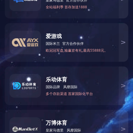
近日，中船武汉船机公司为用户量身打造的WDJ140HP型喷推第20船套设备顺利通过CCS船检。至此，公司2025年喷推产品单型号产量突破百台大关。 2025年，随着喷推产品市场需求上涨，公司订单稳步增长。为保证产品按期交付，公司主承制部门辅机制造部主动作为，积极调动各方资源，实时控制进度，全力推进生产有序开展。生产过程中，用精益管理思维梳理全流程，识别关键节点，攻克生产瓶颈，生产效率稳步提高，船检、会检一次通过，合同履约率达100%，产品保质按期完成。 喷水推进装置产品批量订单的顺利交付，充分验证了公司喷推产品设计、工艺体系和批量生产能力，提高了顾客认可度，为公司进
程立兵到海西重机调研指导工作
10月13日，公司党委副书记、总经理程立兵到海西重机调研指导
工作。 程立兵与海西重机领导班子成员进行了座谈交流，听取了
有关工作情况报告，与党外代表人士和青年职工代表进行了谈心
2025-10-16
查看详情>>
谈话。程立兵强调，海西重机要认真落实集团公司“1-1-7-8”总体
要求和武汉船机公司部署安排，把“十五五”发展的目标任务和战
略举措规划好、实施好，更加关注技术能力提升，更加注重发展
大战四季度 收官“十四五”——中船集团武汉船机召开2025年四季度党建工作例会
质量与效益;要全力抓好资产清查盘点、供应商管理、重大项目风
险防控、降本增效、安全生产等重点工作，推进合规管理，确保
10月11日，中船集团武汉船机召开2025年四季度党建工作例会，
企业平稳健康发展;要认真做好总体产品产量分析和产能评估，持
传达学习中央和上级有关会议精神，安排部署近期党建重点工
续优
作。公司领导程立兵、潘文胜、陈世龙、胡发国、程文池出席会
2025-10-16
查看详情>>
议。会议由公司党委委员、总会计师陈世龙主持。 会上，党群部
门传达学习了习近平总书记重要讲话和指示批示精神、中央重要
会议精神，以及集团党组有关重要会议精神，通报了基层党组织
80米级水深海上风电勘测平台入选2025年工程建设十大先进工程装备
日常考核评价结果和三季度重点工作推进情况，部署安排了四季