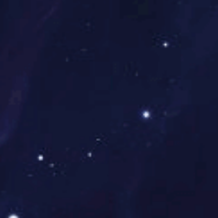
九游·官方版web站入口