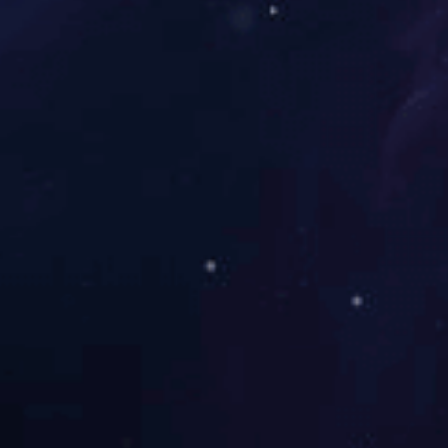
荣誉证书
相关资质