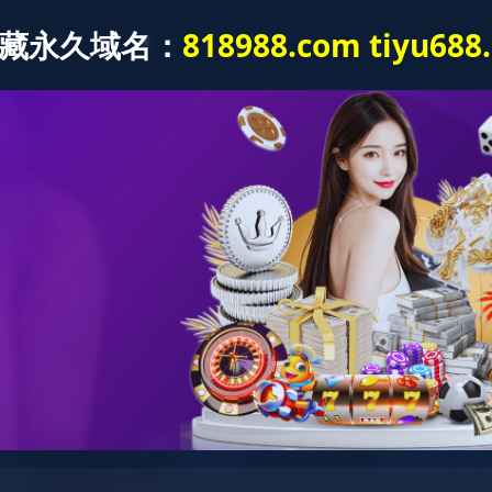
产品与服务
科研实力
党的建设