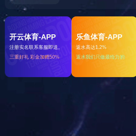
九游·官方版web站入口-Jiuyou j9（中国
九游·官方版web站入口-Jiuyou j9（中国） ( WMMP
集团有限公司的重要成员单位。公司始建于1958
装备建设的重要力量，也是国内领先的船海装备
查看详情>>