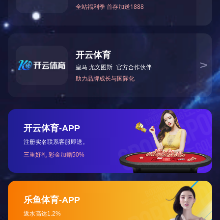
甲板水下作业系统