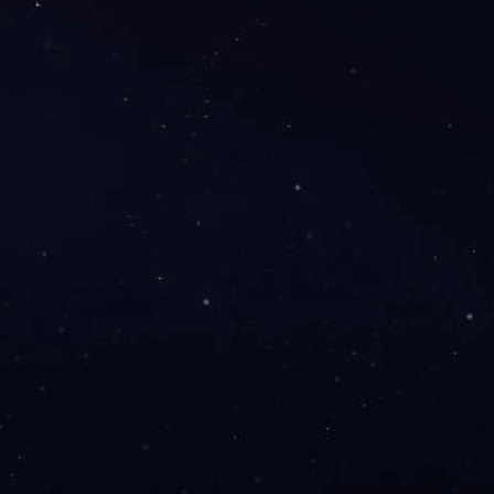
中国船舶集团有限公司
扫码关注公众号
设
人力资源
九游·官方版web站入口-Jiuyou j9（中国）
中国） 版权所有
鄂ICP备18000437号-1
鄂公网安备 42010702000503号