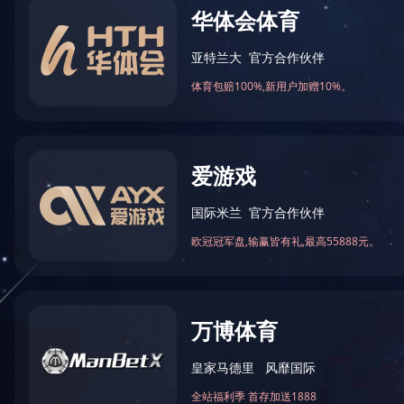
产品与服务
当前位置
>
九游·官方版web站入口
>
产品与服务
>
产品