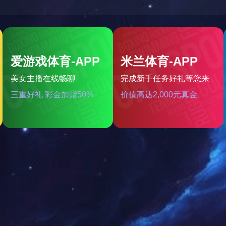
双曲面摩擦摆支座
调谐质量阻尼器TMD