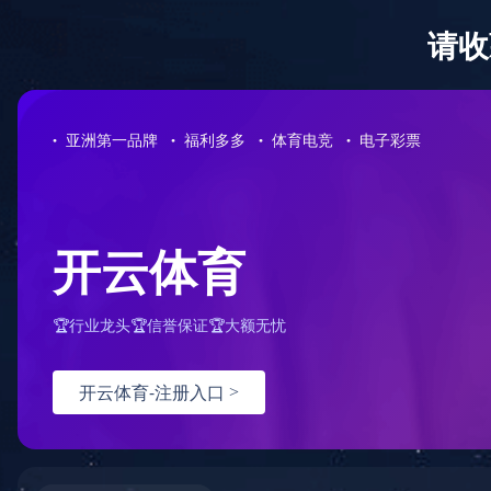
九游·官方版web站入口
九游·官
关于我们
九游·官方版
方版web
web站入口
站入口