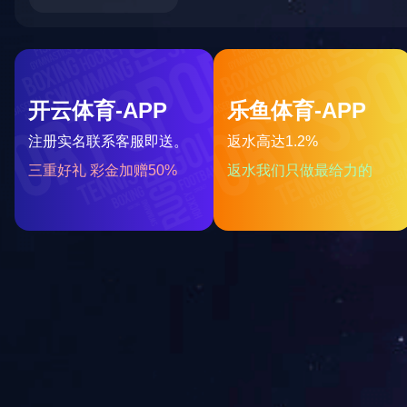
单曲面摩擦摆支座
速度锁定器