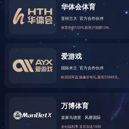
产品与服务
当前位置
>
九游·官方版web站入口
>
产品与服务
>
产品