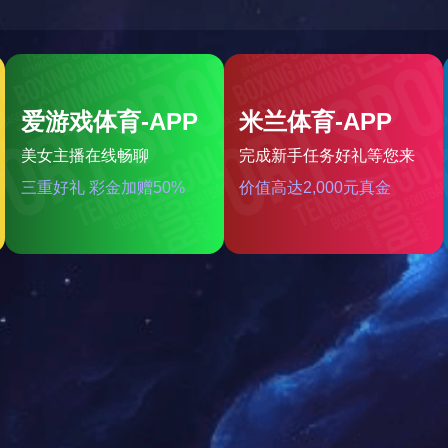
全回转产品可以在360°范围
及需要动力定位的工程船舶。
型全回转舵桨、牵引式全回转
和对转式全回转舵桨，各型产
据不同船型和要求，为用户提
率高、能耗低的要求。
主要技术参数