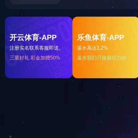
WSP110~WSP390
具体参数：