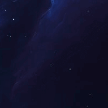
700kW)