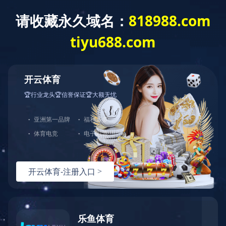
九游·官方版web站入口
产品与服务
当前位置
>
九游·官方版web站入口
>
产品与服务
>
产品简介
>
港口装备