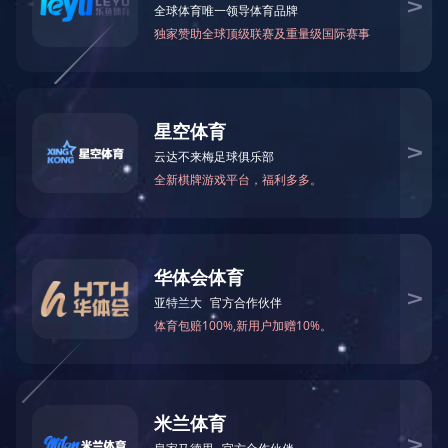
锚 具
锚具是在预应力混凝土中设置高强度钢绞线并预先施加设计
者指定应力的永久性锚固装置。锚具中的预应力钢绞线通过
锥孔夹片进行锁固，可同时固定1至31道钢绞线。该产品可用
于混凝土桥梁和其他混凝土结构工程中。