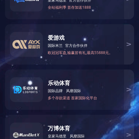
九游·官方版web站入口-Jiuyou j9（中国）
总 机: 027-68867207
传 真: 027-68867461,68867462
邮 箱:
whcj@ahronghai.com
地 址: 中国湖北省武汉市青山区武东街九号
友情链接
中国船舶集团有限公司
在线留言